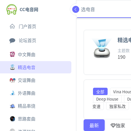
精选电音
CC电音网
门户首页
精选
论坛首页
主题数
中文舞曲
190
精选电音
交谊舞曲
全部
Vina Hou
外语舞曲
Deep House
D
精品串烧
变速
独家私改
思路套曲
最新
独家