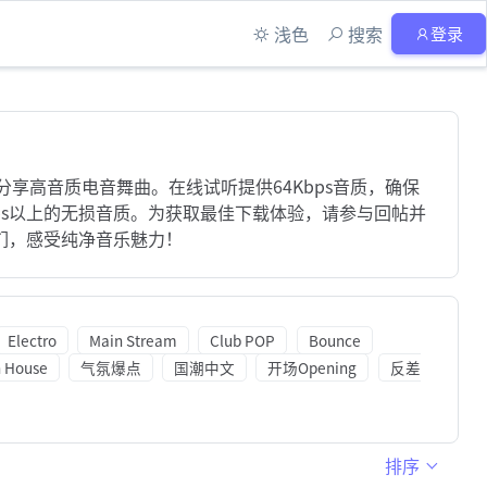
浅色
搜索
登录
分享高音质电音舞曲。在线试听提供64Kbps音质，确保
bps以上的无损音质。为获取最佳下载体验，请参与回帖并
们，感受纯净音乐魅力！
Electro
Main Stream
Club POP
Bounce
h House
气氛爆点
国潮中文
开场Opening
反差
排序