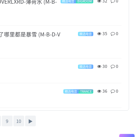
IOVERLXRD-薄荷水 (M-B-
32
0
精选电音
BIGROOM
 就忘了哪里都是暴雪 (M-B-D-V
35
0
精选电音
30
0
精选电音
36
0
精选电音
TRANCE
微
信
客
服
9
10
▶