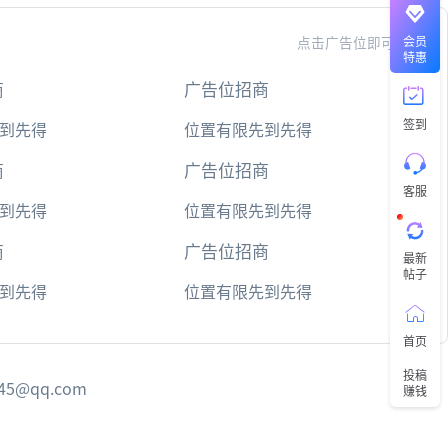
直
接
说
会员
点击广告位即可投放
出
特惠
您
商
广告位招商
的
需
签到
求
到先得
位置有限先到先得
切
记
商
广告位招商
带
客服
上
到先得
位置有限先到先得
资
源
商
广告位招商
链
最新
接
帖子
与
到先得
位置有限先到先得
问
题
首页
工
投稿
@qq.com
作
赚钱
时
间:
9:3