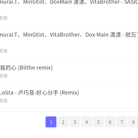
murai.T、MinGtist、DoxMain 潇潇、VitaBrother - SAS
2天前
amurai.T、MinGtist、VitaBrother、Dox Main 潇潇 -
2天前
心 (Blithe remix)
2天前
Lolita - 卢巧音-好心分手 (Remix)
2天前
1
2
3
4
5
6
7
8