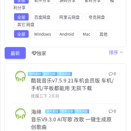
全部
软件分享
源码分享
素材分享
福
利分享
全部
百度网盘
阿里云网盘
夸克网盘
其它 网盘
全部
Windows
Android
Mac
其他
排序
最新
独家
0
软件素材
软件分享
夸克网盘
WINDOWS
ANDROID
酷我音乐v7.5.9.21车机会员版 车机/
手机/平板都能用 无损下载
抚摸三下
2天前
海绵
0
软件素材
软件分享
夸克网盘
ANDROID
音乐V9.3.0 AI写歌 改歌 一键生成原
创歌曲