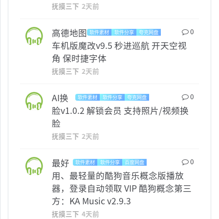
抚摸三下
2天前
高德地图
0
软件素材
软件分享
夸克网盘
其他
车机版魔改v9.5 秒进巡航 开天空视
角 保时捷字体
抚摸三下
2天前
AI换
0
软件素材
软件分享
夸克网盘
ANDROID
脸v1.0.2 解锁会员 支持照片/视频换
脸
抚摸三下
2天前
最好
0
软件素材
软件分享
百度网盘
WINDOWS
用、最轻量的酷狗音乐概念版播放
器，登录自动领取 VIP 酷狗概念第三
方：KA Music v2.9.3
抚摸三下
4天前