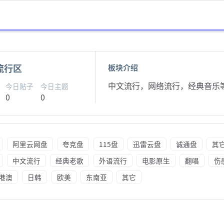
流行区
板块介绍
中文流行，网络流行，经典音乐
今日贴子
今日主题
0
0
阿里云网盘
夸克盘
115盘
迅雷云盘
诚通盘
其
中文流行
经典老歌
外语流行
电影原生
翻唱
伤
港澳
日韩
欧美
东南亚
其它