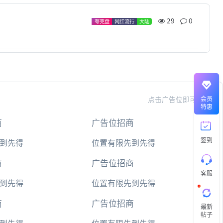
微
29
0
信
音乐流行区
夸克盘
网红流行
大陆
客
服
直
接
说
会员
点击广告位即可投放
出
特惠
您
商
广告位招商
的
需
签到
求
到先得
位置有限先到先得
切
记
商
广告位招商
带
客服
上
到先得
位置有限先到先得
资
源
商
广告位招商
链
最新
接
帖子
与