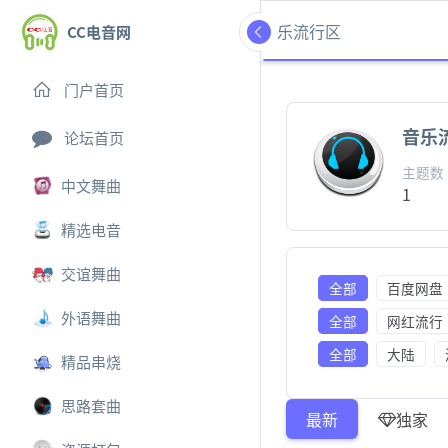
音乐流行区
CC电音网
门户首页
音乐
论坛首页
主题数
中文舞曲
1
精选电音
交谊舞曲
全部
百度网盘
外语舞曲
全部
网红流行
全部
大陆
精品串烧
思路套曲
最新
独家