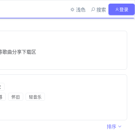
浅色
搜索
登录
等歌曲分享下载区
它
感
怀旧
轻音乐
排序